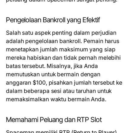
Pengelolaan Bankroll yang Efektif
Salah satu aspek penting dalam perjudian
adalah pengelolaan bankroll. Pemain harus
menetapkan jumlah maksimum yang siap
mereka habiskan dan tidak pernah melebihi
batas tersebut. Misalnya, jika Anda
memutuskan untuk bermain dengan
anggaran $100, pisahkan jumlah tersebut ke
dalam beberapa sesi atau taruhan untuk
memaksimalkan waktu bermain Anda.
Memahami Peluang dan RTP Slot
Spaceman memiliki RTP (Return to Player)